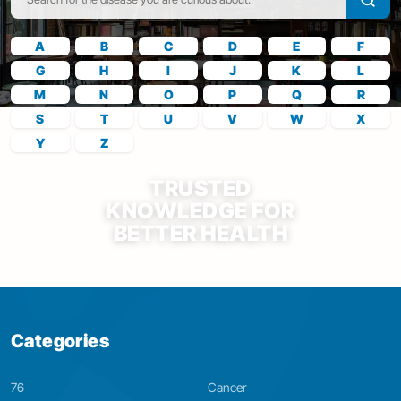
A
B
C
D
E
F
G
H
I
J
K
L
M
N
O
P
Q
R
S
T
U
V
W
X
Y
Z
TRUSTED
KNOWLEDGE FOR
BETTER HEALTH
Categories
76
Cancer